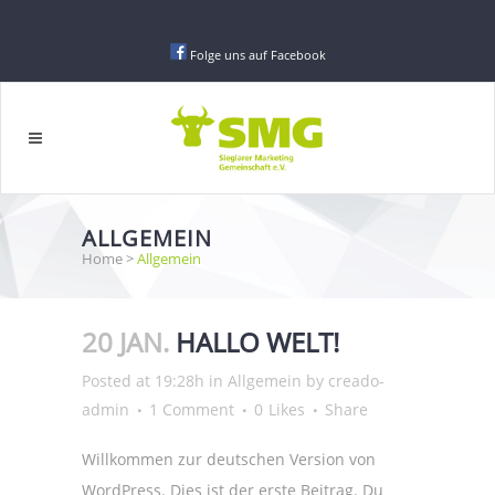
Folge uns auf Facebook
ALLGEMEIN
Home
>
Allgemein
20 JAN.
HALLO WELT!
Posted at 19:28h
in
Allgemein
by
creado-
admin
1 Comment
0
Likes
Share
Willkommen zur deutschen Version von
WordPress. Dies ist der erste Beitrag. Du