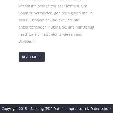
kannst ihn bearbeiten oder löschen. Um
Spam zu vermeiden, geh doch gleich mal in
den Pluginbereich und aktiviere die
entsprechenden Plugins. So, und nun genug
geschwafelt – jetzt nichts wie ran ans
Bloggen!...
READ MORE
Copyright 2015 -
Satzung (PDF-Datei)
-
Impressum & Datenschutz