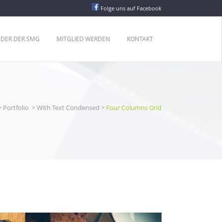
Folge uns auf Facebook
EDER DER SMG
MITGLIED WERDEN
KONTAKT
>
Portfolio
>
With Text Condensed
>
Four Columns Grid