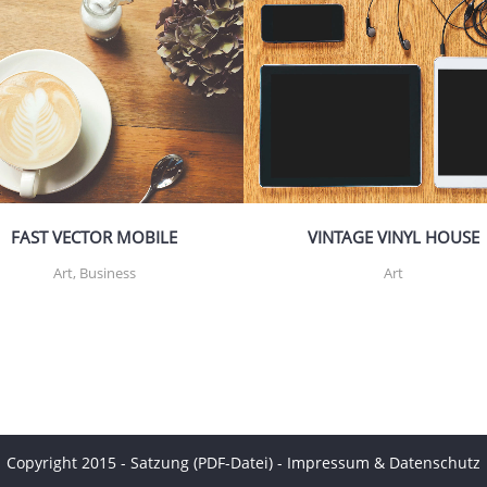
ZOOM
VIEW
ZOOM
VIEW
FAST VECTOR MOBILE
VINTAGE VINYL HOUSE
Art, Business
Art
Copyright 2015 -
Satzung (PDF-Datei)
-
Impressum & Datenschutz