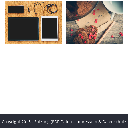
VINTAGE VINYL HOUSE
ART WEEK 2014 MALMÖ
Art
Business
ZOOM
VIEW
ZOOM
VIEW
Copyright 2015 -
Satzung (PDF-Datei)
-
Impressum & Datenschutz