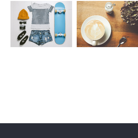
67B CONSTRUCTION
FAST VECTOR MOBILE
STUDIO
Art, Business
Business
ZOOM
VIEW
ZOOM
VIEW